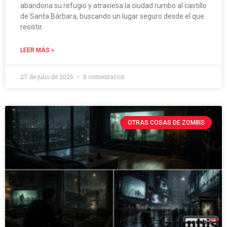
abandona su refugio y atraviesa la ciudad rumbo al castillo
de Santa Bárbara, buscando un lugar seguro desde el que
resistir.
LEER MÁS »
27 de julio de 2026
8 comentarios
OTRAS COSAS DE ZOMBIS