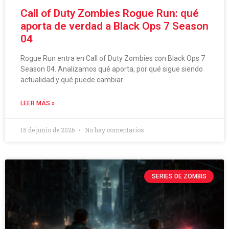
Call of Duty Zombies Rogue Run: qué
aporta de verdad a Black Ops 7 Season
04
Rogue Run entra en Call of Duty Zombies con Black Ops 7
Season 04. Analizamos qué aporta, por qué sigue siendo
actualidad y qué puede cambiar.
LEER MÁS »
15 de junio de 2026
No hay comentarios
SERIES DE ZOMBIS