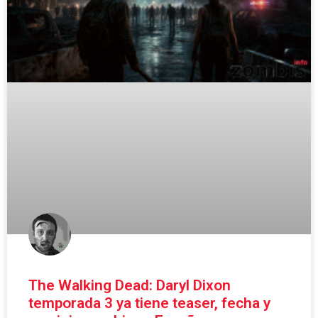
The Walking Dead: Daryl Dixon
temporada 3 ya tiene teaser, fecha y