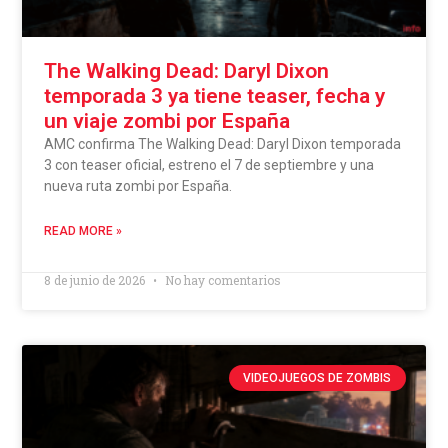
The Walking Dead: Daryl Dixon
temporada 3 ya tiene teaser, fecha y
un viaje zombi por España
AMC confirma The Walking Dead: Daryl Dixon temporada
3 con teaser oficial, estreno el 7 de septiembre y una
nueva ruta zombi por España.
READ MORE »
8 de junio de 2026
No hay comentarios
VIDEOJUEGOS DE ZOMBIS