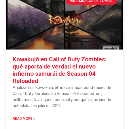
VIDEOJUEGOS DE ZOMBIS
Kowakujō en Call of Duty Zombies:
qué aporta de verdad el nuevo
infierno samurái de Season 04
Reloaded
Analizamos Kowakujō, el nuevo mapa round-based de
Call of Duty Zombies en Season 04 Reloaded: oni,
hellhounds, lava, quest principal y por qué sigue siendo
actualidad en julio de 2026.
READ MORE »