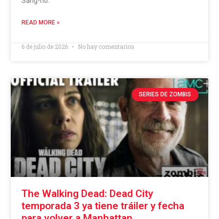
Sang-ho.
READ MORE »
6 de julio de 2026
No hay comentarios
SERIES DE ZOMBIS
The Walking Dead: Dead City
temporada 3 ya tiene tráiler y fecha
para volver a Manhattan